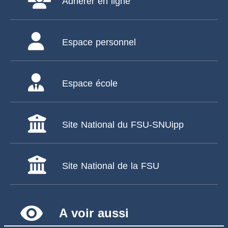
Adhérer en ligne
Espace personnel
Espace école
Site National du FSU-SNUipp
Site National de la FSU
remove_red_eye
A voir aussi