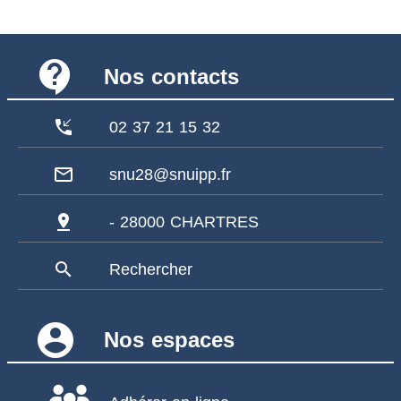
contact_support
Nos contacts
phone_callback
02 37 21 15 32
mail_outline
snu28@snuipp.fr
pin_drop
- 28000 CHARTRES
search
Rechercher
account_circle
Nos espaces