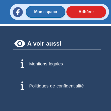
Mon espace
Adhérer
remove_red_eye
A voir aussi
Mentions légales
Politiques de confidentialité