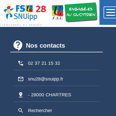
Redirection en cours...
contact_support
Nos contacts
phone_callback
02 37 21 15 32
mail_outline
snu28@snuipp.fr
pin_drop
- 28000 CHARTRES
search
Rechercher